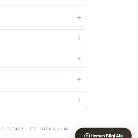
WhatsApp ile Bilgi Al
İncelediğiniz ürünün bilgilerini
gönderin
Ş SÖZLEŞMESI
TESLIMAT KOŞULLARI
Hemen Bilgi Al