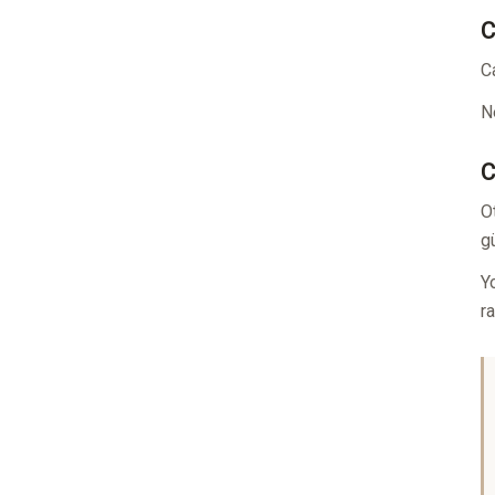
C
C
N
C
O
gü
Y
r