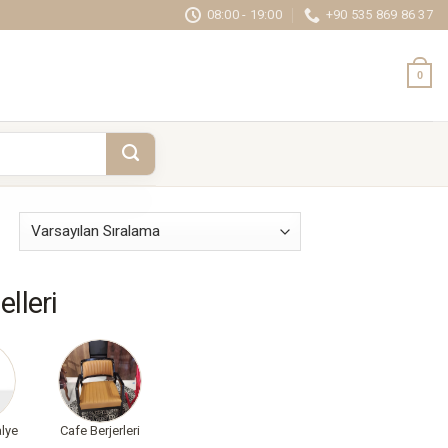
08:00 - 19:00
+90 535 869 86 37
0
lleri
lye
Cafe Berjerleri