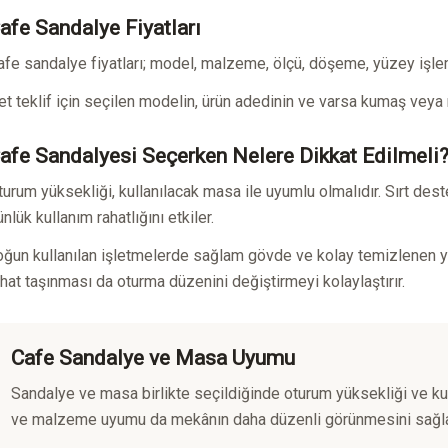
afe Sandalye Fiyatları
afe sandalye fiyatları; model, malzeme, ölçü, döşeme, yüzey işlem
et teklif için seçilen modelin, ürün adedinin ve varsa kumaş veya r
afe Sandalyesi Seçerken Nelere Dikkat Edilmeli
turum yüksekliği, kullanılacak masa ile uyumlu olmalıdır. Sırt dest
nlük kullanım rahatlığını etkiler.
oğun kullanılan işletmelerde sağlam gövde ve kolay temizlenen yü
ahat taşınması da oturma düzenini değiştirmeyi kolaylaştırır.
Cafe Sandalye ve Masa Uyumu
Sandalye ve masa birlikte seçildiğinde oturum yüksekliği ve kul
ve malzeme uyumu da mekânın daha düzenli görünmesini sağla