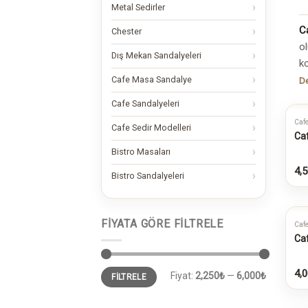
Metal Sedirler
C
Chester
o
Dış Mekan Sandalyeleri
ko
Cafe Masa Sandalye
De
Cafe Sandalyeleri
Cafe
Cafe Sedir Modelleri
Ca
Bistro Masaları
4,5
Bistro Sandalyeleri
FIYATA GÖRE FILTRELE
Cafe
Ca
En
En
4,0
Fiyat:
2,250₺
—
6,000₺
FILTRELE
düşük
yüksek
fiyat
fiyat