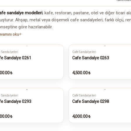
afe sandalye modelleri
; kafe, restoran, pastane, otel ve diğer ticari 
luşturur. Ahşap, metal veya döşemeli cafe sandalyeleri; farklı ölçü, 
nseptine göre hazırlanabilir.
vamını oku
 Sandalyeleri
Cafe Sandalyeleri
fe Sandalye 0261
Cafe Sandalye 0263
00.00
4,500.00
₺
₺
 Sandalyeleri
Cafe Sandalyeleri
fe Sandalye 0293
Cafe Sandalye 0298
00.00
4,000.00
₺
₺