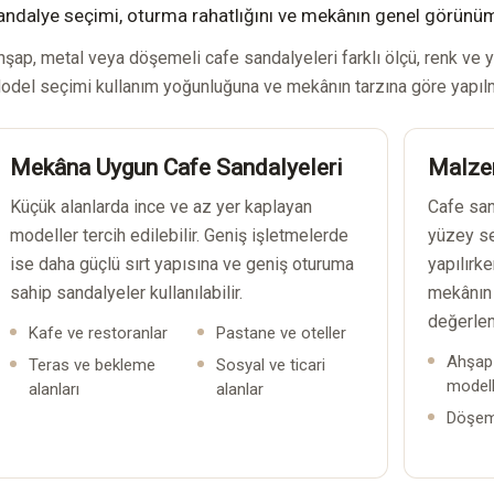
andalye seçimi, oturma rahatlığını ve mekânın genel görünü
hşap, metal veya döşemeli cafe sandalyeleri farklı ölçü, renk ve y
odel seçimi kullanım yoğunluğuna ve mekânın tarzına göre yapılm
Mekâna Uygun Cafe Sandalyeleri
Malze
Küçük alanlarda ince ve az yer kaplayan
Cafe san
modeller tercih edilebilir. Geniş işletmelerde
yüzey se
ise daha güçlü sırt yapısına ve geniş oturuma
yapılırke
sahip sandalyeler kullanılabilir.
mekânın 
değerlend
Kafe ve restoranlar
Pastane ve oteller
Ahşap
Teras ve bekleme
Sosyal ve ticari
modell
alanları
alanlar
Döşeme