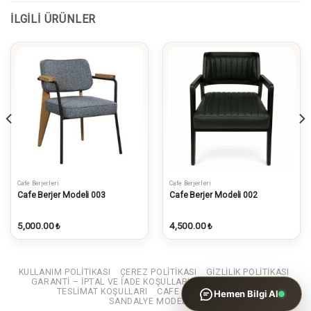
İLGILI ÜRÜNLER
Cafe Berjerleri
Cafe Berjerleri
WhatsApp ile Bilgi Al
Cafe Berjer Modeli 003
Cafe Berjer Modeli 002
İncelediğiniz ürünün bilgilerini
gönderin
5,000.00
4,500.00
₺
₺
KULLANIM POLITIKASI
ÇEREZ POLITIKASI
GIZLILIK POLITIKASI
GARANTI – IPTAL VE IADE KOŞULLARI
SATIŞ SÖZLEŞMESI
TESLIMAT KOŞULLARI
CAFE MASA SANDALYE
Hemen Bilgi Al
SANDALYE MODELLERI