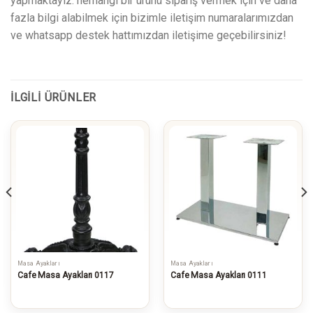
yapmaktayız. herhangi bir ürünü sipariş vermek için ve daha
fazla bilgi alabilmek için bizimle iletişim numaralarımızdan
ve whatsapp destek hattımızdan iletişime geçebilirsiniz!
İLGILI ÜRÜNLER
WhatsApp ile Bilgi Al
Masa Ayakları
Masa Ayakları
İncelediğiniz ürünün bilgilerini
Cafe Masa Ayakları 0117
Cafe Masa Ayakları 0111
gönderin