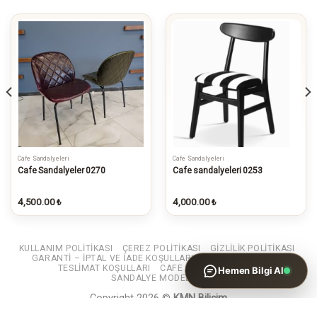
Cafe Sandalyeleri
Cafe Sandalyeleri
WhatsApp ile Bilgi Al
Cafe Sandalyeler 0270
Cafe sandalyeleri 0253
İncelediğiniz ürünün bilgilerini
gönderin
4,500.00
4,000.00
₺
₺
KULLANIM POLITIKASI
ÇEREZ POLITIKASI
GIZLILIK POLITIKASI
GARANTI – IPTAL VE IADE KOŞULLARI
SATIŞ SÖZLEŞMESI
TESLIMAT KOŞULLARI
CAFE MASA SANDALYE
Hemen Bilgi Al
SANDALYE MODELLERI
Copyright 2026 ©
KMN Bilişim