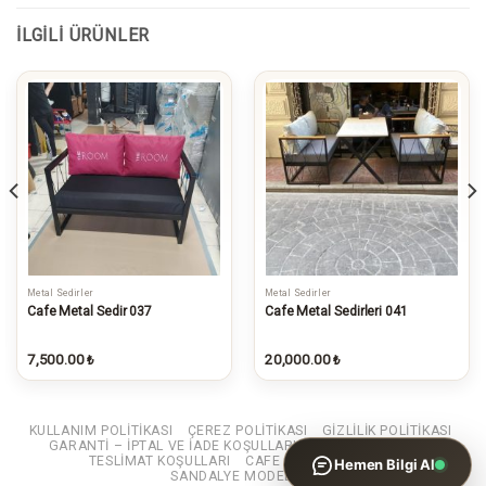
İLGILI ÜRÜNLER
Metal Sedirler
Metal Sedirler
WhatsApp ile Bilgi Al
Cafe Metal Sedir 037
Cafe Metal Sedirleri 041
İncelediğiniz ürünün bilgilerini
gönderin
7,500.00
20,000.00
₺
₺
KULLANIM POLITIKASI
ÇEREZ POLITIKASI
GIZLILIK POLITIKASI
GARANTI – IPTAL VE IADE KOŞULLARI
SATIŞ SÖZLEŞMESI
TESLIMAT KOŞULLARI
CAFE MASA SANDALYE
Hemen Bilgi Al
SANDALYE MODELLERI