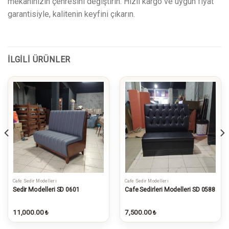
mekanınızın çehresini değiştirin. Hızlı kargo ve uygun fiyat
garantisiyle, kalitenin keyfini çıkarın.
İLGILI ÜRÜNLER
Cafe Sedir Modelleri
Cafe Sedir Modelleri
WhatsApp ile Bilgi Al
Sedir Modelleri SD 0601
Cafe Sedirleri Modelleri SD 0588
İncelediğiniz ürünün bilgilerini
gönderin
11,000.00
7,500.00
₺
₺