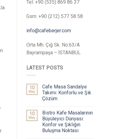
Tel: +90 (535) 869 86 37
kla
Gsm: +90 (212) 577 58 58
info@cafeberjer.com
Orta Mh. Çığ Sk. No:63/A
in
Bayrampaşa – İSTANBUL
LATEST POSTS
Cafe Masa Sandalye
10
May
Takımı: Konforlu ve Şık
Çözüm
r
Bistro Kafe Masalarının
10
May
Büyüleyici Dünyası:
Konfor ve Şıklığın
Buluşma Noktası
r