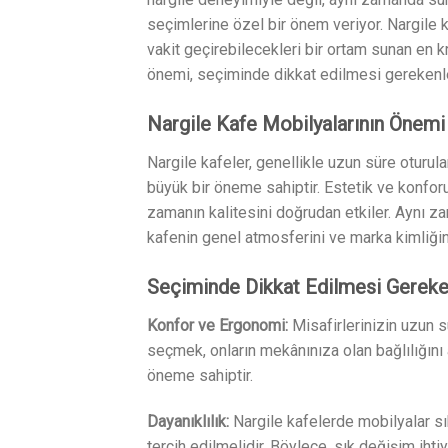
seçimlerine özel bir önem veriyor. Nargile k
vakit geçirebilecekleri bir ortam sunan en kr
önemi, seçiminde dikkat edilmesi gerekenler
Nargile Kafe Mobilyalarının Önemi
Nargile kafeler, genellikle uzun süre oturul
büyük bir öneme sahiptir. Estetik ve konforu
zamanın kalitesini doğrudan etkiler. Aynı z
kafenin genel atmosferini ve marka kimliğini
Seçiminde Dikkat Edilmesi Gereke
Konfor ve Ergonomi:
Misafirlerinizin uzun 
seçmek, onların mekânınıza olan bağlılığını 
öneme sahiptir.
Dayanıklılık:
Nargile kafelerde mobilyalar sı
tercih edilmelidir. Böylece, sık değişim iht