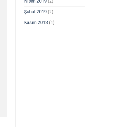
Nisan 2019
(2)
Şubat 2019
(2)
Kasım 2018
(1)
WhatsApp ile Bilgi Al
İncelediğiniz ürünün bilgilerini
gönderin