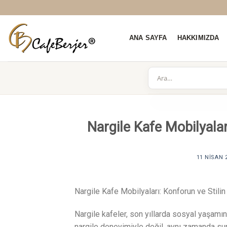
Skip
to
content
ANA SAYFA
HAKKIMIZDA
Nargile Kafe Mobilyala
11 NISAN 
Nargile Kafe Mobilyaları: Konforun ve Stili
Nargile kafeler, son yıllarda sosyal yaşamı
nargile deneyimiyle değil, aynı zamanda s