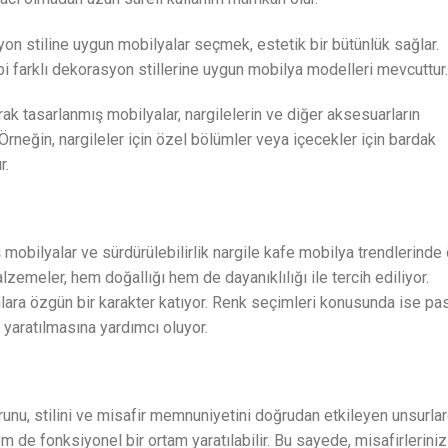
n stiline uygun mobilyalar seçmek, estetik bir bütünlük sağlar.
bi farklı dekorasyon stillerine uygun mobilya modelleri mevcuttur.
rak tasarlanmış mobilyalar, nargilelerin ve diğer aksesuarların
. Örneğin, nargileler için özel bölümler veya içecekler için bardak
r.
mobilyalar ve sürdürülebilirlik nargile kafe mobilya trendlerinde
lzemeler, hem doğallığı hem de dayanıklılığı ile tercih ediliyor.
kânlara özgün bir karakter katıyor. Renk seçimleri konusunda ise pa
r yaratılmasına yardımcı oluyor.
unu, stilini ve misafir memnuniyetini doğrudan etkileyen unsurlard
 de fonksiyonel bir ortam yaratılabilir. Bu sayede, misafirleriniz