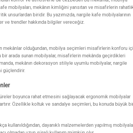
afe mobilyaları, mekânın kimliğini yansıtan ve misafirlerin rahatlı
itik unsurlardan biridir. Bu yazımızda, nargile kafe mobilyalarının
 ve trendler hakkında bilgiler vereceğiz.
an mekânlar olduğundan, mobilya seçimleri misafirlerin konforu iç
 bir arada sunan mobilyalar, misafirlerin mekânda geçirdikleri
amanda, mekânın dekorasyon stiliyle uyumlu mobilyalar, nargile
 güçlendirir.
nler
süreler boyunca rahat etmesini sağlayacak ergonomik mobilyalar
artırır. Özellikle koltuk ve sandalye seçimleri, bu konuda büyük bi
kça kullanıldığından, dayanıklı malzemelerden yapılmış mobilyala
iyacı olmadan uzun süreli kullanım mümkün olur.