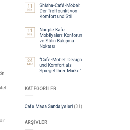
Shisha-Café-Möbel:
11
Nis
Der Treffpunkt von
Komfort und Stil
Nargile Kafe
11
Nis
Mobilyaları: Konforun
ve Stilin Buluşma
Noktası
“Café-Möbel: Design
24
Mar
und Komfort als
Spiegel Ihrer Marke”
 ön
stel
KATEGORILER
Cafe Masa Sandalyeleri
(31)
ır.
ARŞIVLER