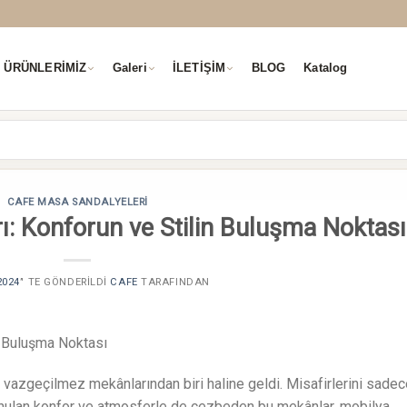
ÜRÜNLERİMİZ
Galeri
İLETİŞİM
BLOG
Katalog
CAFE MASA SANDALYELERI
rı: Konforun ve Stilin Buluşma Noktası
2024
’' TE GÖNDERILDI
CAFE
TARAFINDAN
n Buluşma Noktası
n vazgeçilmez mekânlarından biri haline geldi. Misafirlerini sade
unulan konfor ve atmosferle de cezbeden bu mekânlar, mobilya