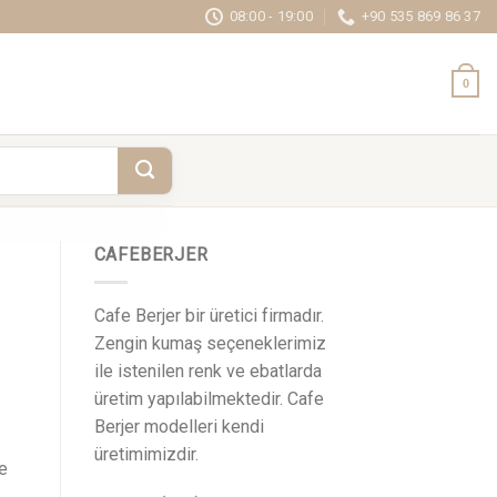
08:00 - 19:00
+90 535 869 86 37
0
CAFEBERJER
Cafe Berjer bir üretici firmadır.
Zengin kumaş seçeneklerimiz
ile istenilen renk ve ebatlarda
üretim yapılabilmektedir. Cafe
Berjer modelleri kendi
üretimimizdir.
ce