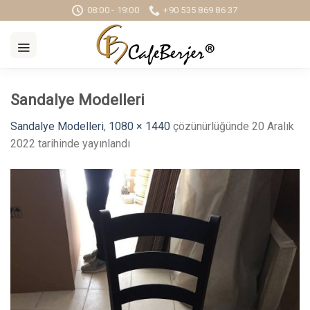
Skip
08:00 - 19:00
+90 535 869 86 37
to
content
Sandalye Modelleri
Sandalye Modelleri
,
1080 × 1440
çözünürlüğünde
20 Aralık
2022
tarihinde yayınlandı