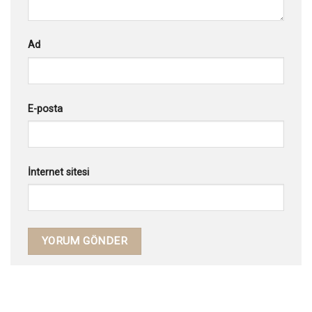
Ad
E-posta
İnternet sitesi
WhatsApp ile Bilgi Al
İncelediğiniz ürünün bilgilerini
gönderin