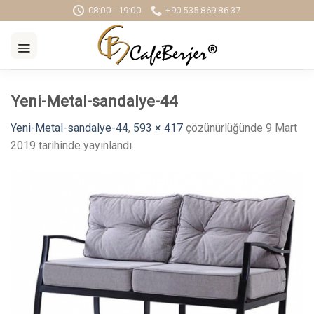
Skip
08:00 - 19:00
+90 535 869 86 37
to
content
Yeni-Metal-sandalye-44
Yeni-Metal-sandalye-44
,
593 × 417
çözünürlüğünde
9 Mart
2019
tarihinde yayınlandı