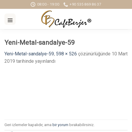
Skip
08:00 - 19:00
+90 535 869 86 37
to
content
Yeni-Metal-sandalye-59
Yeni-Metal-sandalye-59
,
598 × 526
çözünürlüğünde
10 Mart
2019
tarihinde yayınlandı
Geri izlemeler kapalıdır, ama
bir yorum
bırakabilirsiniz.